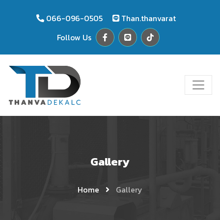
066-096-0505
Than.thanvarat
Follow Us
Gallery
Home
Gallery