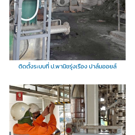
ติดตั้งระบบที่ ป.พานิชรุ่งเรือง ปาล์มออยล์