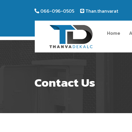
066-096-0505
Than.thanvarat
Home
A
Contact Us