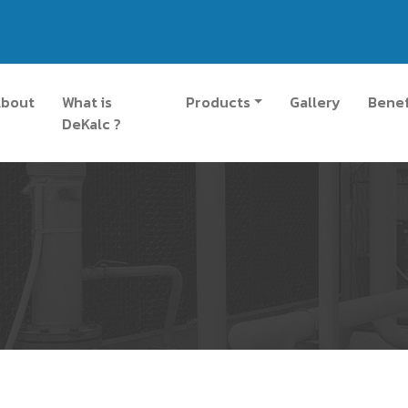
bout
What is
Products
Gallery
Benef
DeKalc ?