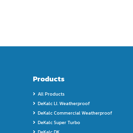
Products
All Products
DeKalc LI. Weatherproof
DeKalc Commercial Weatherproof
DeKalc Super Turbo
DeKalc DK