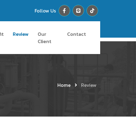
Follow Us
it
Review
Our
Contact
Client
Home
Review