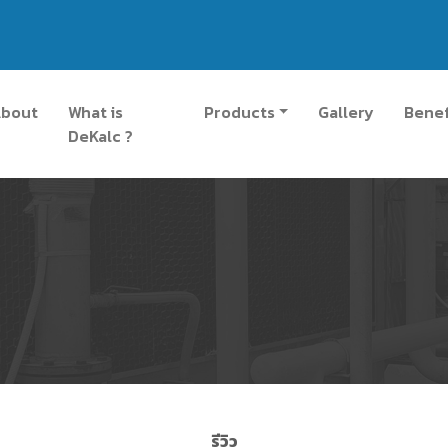
bout
What is
Products
Gallery
Benef
DeKalc ?
รีวิว