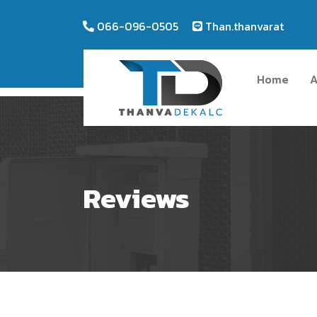
066-096-0505
Than.thanvarat
Home
A
Reviews